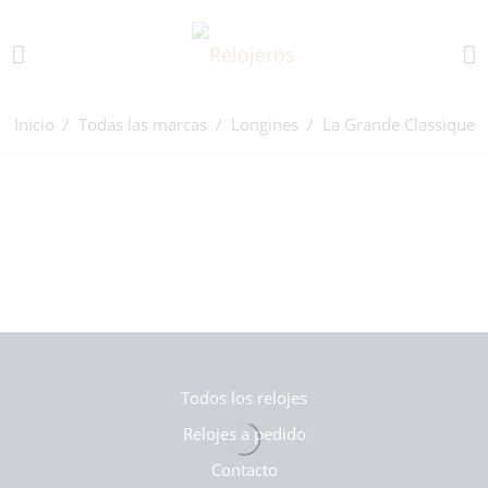
Inicio
/
Todas las marcas
/
Longines
/ La Grande Classique
Todos los relojes
Relojes a pedido
Contacto