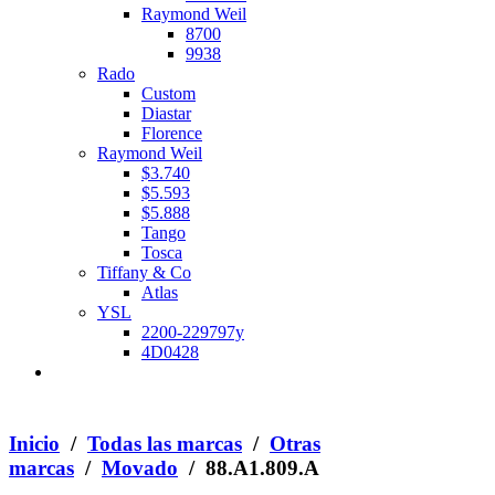
Raymond Weil
8700
9938
Rado
Custom
Diastar
Florence
Raymond Weil
$3.740
$5.593
$5.888
Tango
Tosca
Tiffany & Co
Atlas
YSL
2200-229797y
4D0428
Inicio
/
Todas las marcas
/
Otras
marcas
/
Movado
/ 88.A1.809.A