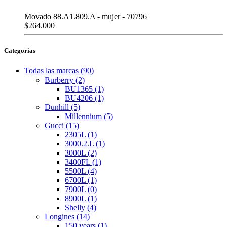
Movado 88.A1.809.A - mujer - 70796
$
264.000
Categorias
Todas las marcas
(90)
Burberry
(2)
BU1365
(1)
BU4206
(1)
Dunhill
(5)
Millennium
(5)
Gucci
(15)
2305L
(1)
3000.2.L
(1)
3000L
(2)
3400FL
(1)
5500L
(4)
6700L
(1)
7900L
(0)
8900L
(1)
Shelly
(4)
Longines
(14)
150 years
(1)