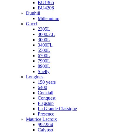
BU1365
BU4206
Dunhill
Millennium
Gucci
2305L
3000.2.L
3000L
3400FL
5500L
6700L
7900L
8900L
Shelly
Longines
150 years
6400
Cocktail
Conquest
Flagship
La Grande Classique
Presence
Maurice Lacroix
$92.964
Calypso