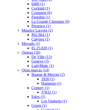
6400
(1)
Cocktail
(1)
Conquest
(6)
Flagship
(1)
La Grande Classique
(0)
Presence
(1)
Maurice Lacroix
(2)
$92.964
(1)
Calypso
(1)
Movado
(1)
81.25.820
(1)
Omega
(18)
De Ville
(13)
Geneve
(3)
LadyMatic
(1)
Otras marcas
(14)
Baume & Mercier
(2)
1830
(1)
Hampton
(1)
Century
(1)
37832
(1)
Edox
(1)
Les Vauberts
(1)
Gruen
(1)
Cocktail
(1)