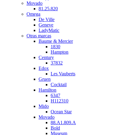
Movado
81.25.820
Omega
De Ville
Geneve
LadyMatic
Otras marcas
Baume & Mercier
1830
Hampton
Century
37832
Edox
Les Vauberts
Gruen
Cocktail
Hamilton
6347
H112310
Mido
Ocean Star
Movado
88.A1.809.A
Bold
Museum