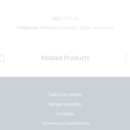
SKU:
707134
Categorías:
Movado
,
Museum
,
Todas las marcas
Related Products
Todos los relojes
Relojes a pedido
Contacto
Términos y Condiciones