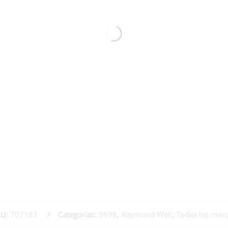
KU:
707183
Categorías:
9938
,
Raymond Weil
,
Todas las mar