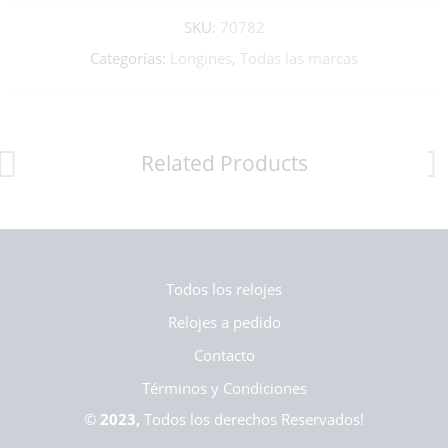
SKU:
70782
Categorías:
Longines
,
Todas las marcas
Related Products
Todos los relojes
Relojes a pedido
Contacto
Términos y Condiciones
©
2023,
Todos los derechos Reservados!